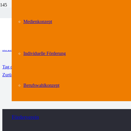
KAR+
02381305277
Medienkonzept
E-Mail an die Schulverwaltung
Abschlussklassen 2025
KAR-Newsletter 2025
Individuelle Förderung
Tag der offenen Tür
Zurück
1
2
3
4
Berufswahlkonzept
Förderverein